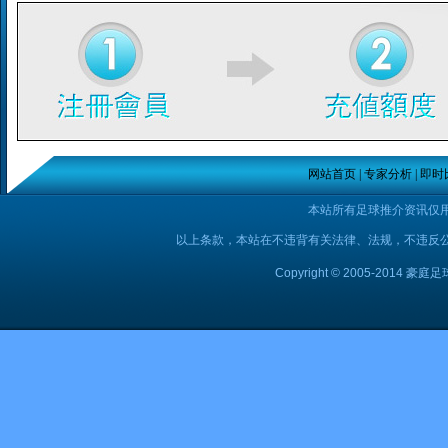
网站首页
|
专家分析
|
即时
本站所有足球推介资讯仅
以上条款，本站在不违背有关法律、法规，不违反
Copyright © 2005-2014 豪庭足球